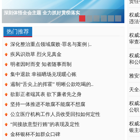
责任
权威
违法
热门推荐
权威
审查
深化整治重点领域腐败·罪名与案例 |..
疾风识劲草 烈火见真金
权威
和公
明者因时而变 知者随事而制
集中退款 幸福晒场兑现暖心账
雅安
遏制“舌尖上的挥霍” 明晰公款吃喝的..
天全
欲影正者端其表 欲下廉者先之身
权威
坚持一体推进不敢腐不能腐不想腐
公职
公立医疗机构工作人员收受回扣如何定性
权威
“间接故意型行贿”的表现及定性
银主
金杯银杯不如群众口碑