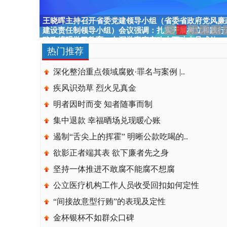
热门推荐
深化整治重点领域腐败·罪名与案例 |..
疾风识劲草 烈火见真金
明者因时而变 知者随事而制
集中退款 幸福晒场兑现暖心账
遏制“舌尖上的挥霍” 明晰公款吃喝的..
欲影正者端其表 欲下廉者先之身
坚持一体推进不敢腐不能腐不想腐
公立医疗机构工作人员收受回扣如何定性
“间接故意型行贿”的表现及定性
金杯银杯不如群众口碑