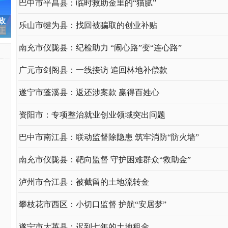
巴中市平昌县：临时救助金里的“猫腻”
乐山市犍为县：找回被骗取的创业补贴
南充市仪陇县：纪检助力 “闹心路”变“连心路”
广元市剑阁县：一线接访 追回林地补偿款
遂宁市蓬溪县：返还涉案款 赢得百姓心
资阳市：专项整治就业创业领域突出问题
巴中市南江县：联动监督除隐患 筑牢消防“防火墙”
南充市仪陇县：靶向监督 守护困难群众“救助金”
泸州市合江县：被截留的土地流转金
攀枝花市西区：小切口监督 护航“安居梦”
遂宁市大英县：迟到七年的土地租金