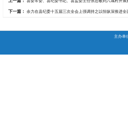
上一篇：
县委常委、县纪委书记、县监委主任张思敏到六城村开展慰
下一篇：
余力在县纪委十五届三次全会上强调持之以恒纵深推进全
主办单