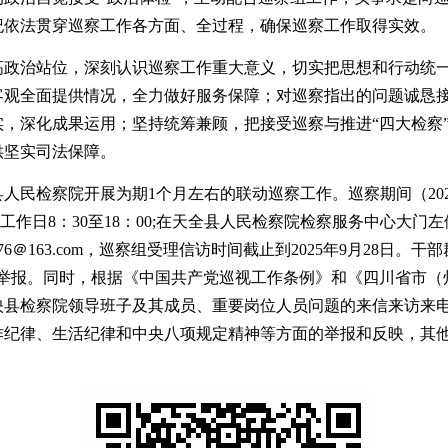
纪依法贯穿巡察工作各方面、全过程，确保巡察工作取得实效。
高政治站位，深刻认识巡察工作重大意义，切实把思想和行动统
客观全面提供情况，全力做好服务保障；对巡察指出的问题诚恳
实，深化成果运用；坚持统筹兼顾，把接受巡察与推进
“四大检察
供坚实司法保障。
县人民检察院开展为期
1个月左右的联动巡察工作。巡察期间（202
听时间为工作日8：30至18：00;在天全县人民检察院检察服务中心大
6
＠
163.
com
，巡察组受理信访时间截止到
2025年9月28日。
访举报。同时，根据《中国共产党巡视工作条例》和《四川省市（
映县检察院领导班子及其成员、
重要岗位人员问题的来
信来访来
作纪律、生活纪律和中央八项规定精神等方面的举报和反映，其
。