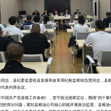
关同志，
县纪委监委驻县发展和改革局纪检监察组负责同志，县
部代表列席会议。
《
中国共产党巡视工作条例
》
，
坚守政治巡察定位，围绕
“
四个聚
烈的突出问题，紧扣
县粮油公司
核心职能开展政治监督。
县粮油