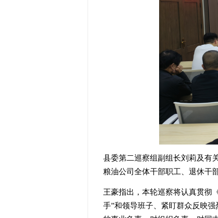
县委第
二
巡察组
副组长刘莉及
有
粮油公司全体干部职工、退休干
王豪指出，本轮巡察将
认真贯彻
手
”
和领导班子、紧盯群众反映强