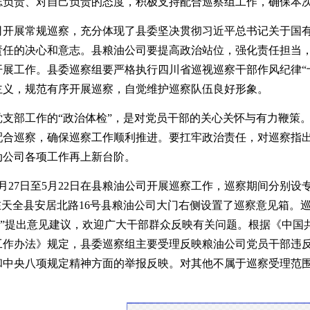
志负责、对自己负责的态度，积极支持配合巡察组工作，确保本
司开展常规巡察，
充分体现了
县
委
坚决贯彻习近平总书记关于国
责任的决心
和
意志
。县粮油公司要提高政治站位，强化责任担当
开展工作。
县委巡察组要严格执行四川省巡视巡察干部作风纪律
主义，规范有序开展巡察，自觉维护巡察队伍良好形象。
党支部工作的
“政治体检”，是对党员干部的关心关怀与有力鞭策
配合巡察，确保巡察工作顺利推进。要扛牢政治责任，对巡察指
动公司各项工作再上新台阶。
月
27
日至
5
月
22
日
在
县
粮油公司
开展巡察
工作，巡察期间分别设
在天全县安居北路
16
号县粮油公司大门右侧设置了巡察意见箱。
巡”提出意见建议，欢迎广大干部群众反映有关问题。根据《中国
工作办法》规定，县委巡察组主要受理反映粮油公司党员干部违
和中央八项规定精神方面的举报反映。对其他不属于巡察受理范