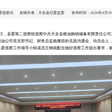
委巡察办 发稿作者：天全县纪委监委 发布时间：2026年4月29
日，县委第
二
巡察组巡察
中共天全县粮油购销储备有限责任公司
粮油公司党支部书记、财务总监杨雅琼的见面沟通会。
动员会上
县委巡察工作领导小组成员
王炯
就
配合做好巡察
工作提
出
要求，