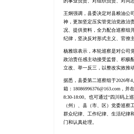
的事业负责、对组织负责、对同
王炯强调，县委决定对县粮油公
神，更加
坚定压实管党治党政治
况、提供资料，全力配合巡察组
纪律，坚决反对形式主义、官僚
杨雅琼表示，本轮巡察是对公司
政治责任感主动接受监督、积极
立改、举一反三，以整改实效推
据悉，
县委第
二
巡察组于
2026
年
4
箱：
18086996376@163.com
，并
8:30-18:00
。也可通过
“四川码上
（州）、县（市、区）党委巡察
群众纪律、工作纪律、生活纪律
门和认真处理。