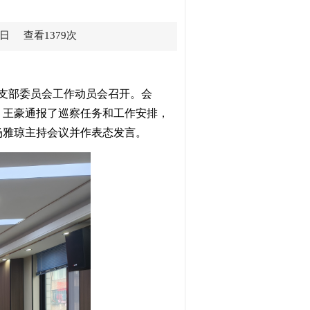
日 查看1379次
支部委员会
工作动员会召开。
会
，
王豪
通报了巡察任务和工作安排，
杨雅琼
主持会议并作表态发言
。