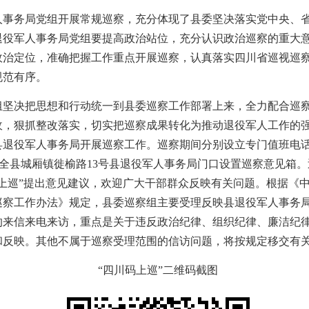
人事务局党组开展常规巡察，充分体现了县委坚决落实党中央、
退役军人事务局党组要提高政治站位，充分认识政治巡察的重大
治定位，准确把握工作重点开展巡察，认真落实四川省巡视巡察
规范有序。
组坚决把思想和行动统一到县委巡察工作部署上来，全力配合巡
收，狠抓整改落实，切实把巡察成果转化为推动退役军人工作的
天全县退役军人事务局开展巡察工作。巡察期间分别设立专门值班电话：1
com，并在天全县城厢镇徙榆路13号县退役军人事务局门口设置巡察意
“四川码上巡”提出意见建议，欢迎广大干部群众反映有关问题。根据
巡察工作办法》规定，县委巡察组主要受理反映县退役军人事务
的来信来电来访，重点是关于违反政治纪律、组织纪律、廉洁纪
和反映。其他不属于巡察受理范围的信访问题，将按规定移交有
“四川码上巡”二维码截图