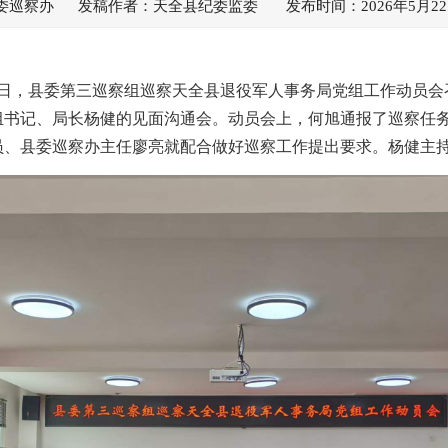
委巡察办 发稿作者：天全县纪委监委 发布时间：2026年5月22
月21日，县委第三巡察组巡察天全县退役军人事务局党组工作动员
组书记、局长杨健的见面沟通会。动员会上，何旭通报了巡察任
员、县委巡察办主任廖亮就配合做好巡察工作提出要求。杨健主